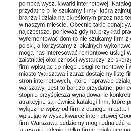
pomocą wyszukiwarki internetowej. Katalogi
przydatne o ile szukamy firmy, która zajmu
branżą i działa na określonym przez nas te
w naszym mieście. Obecnie takie odnajdyw
najczęstsze, ponieważ gdy na przykład pr
wyremontować dom to nie szukamy firm z 
polski, a korzystamy z lokalnych wykonawc
mogą nas interesować remontowe usługi W
zaistniałej okoliczności wystarczy, że skor
firm wpisując do niego usługi remontowe i w
miasto Warszawa i zaraz dostajemy listę fi
stron internetowych, które naprawdę działa
warszawy. Jest to bardzo przydatne, pon
stopniu przyśpiesza wynajdowanie konkretn
atrakcyjne są również katalogi firm, które p
wyłącznie wpisy od firm z danego miasta. 
wpisując w wyszukiwarce internetowej Goog
firm Warszawa będziemy mogli odnaleźć kat
zrzeszają jedynie i tylko firmy działające 