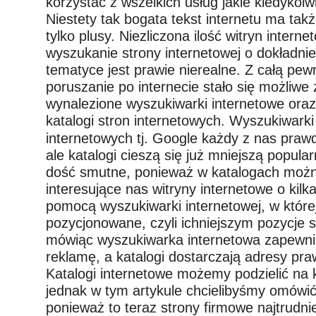
korzystać z wszelkich usług jakie kiedykol
Niestety tak bogata tekst internetu ma takż
tylko plusy. Niezliczona ilość witryn intern
wyszukanie strony internetowej o dokładni
tematyce jest prawie nierealne. Z całą pew
poruszanie po internecie stało się możliwe 
wynalezione wyszukiwarki internetowe ora
katalogi stron internetowych.
Wyszukiwarki 
internetowych tj. Google każdy z nas praw
ale katalogi cieszą się już mniejszą popular
dość smutne, ponieważ w katalogach moż
interesujące nas witryny internetowe o kilka
pomocą wyszukiwarki internetowej, w której
pozycjonowane, czyli ichniejszym pozycje 
mówiąc wyszukiwarka internetowa zapewni
reklamę, a katalogi dostarczają adresy pra
Katalogi internetowe możemy podzielić na ki
jednak w tym artykule chcielibyśmy omówić 
ponieważ to teraz strony firmowe najtrudni