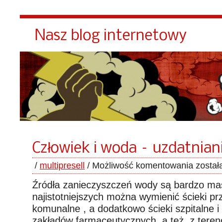
Nasz blog internetowy
Człowiek i woda – uzdatnia
/
multipresell
/
Możliwość komentowania
został
Źródła zanieczyszczeń wody są bardzo m
najistotniejszych można wymienić ścieki pr
komunalne , a dodatkowo ścieki szpitalne 
zakładów farmaceutycznych, a też z teren