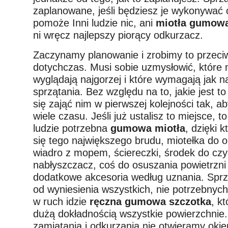
zaplanowane, jeśli będziesz je wykonywać c
pomoże Inni ludzie nic, ani
miotła gumowa
ni wręcz najlepszy piorący odkurzacz.
Zaczynamy planowanie i zrobimy to przeciw
dotychczas. Musi sobie uzmysłowić, które
wyglądają najgorzej i które wymagają jak 
sprzątania. Bez względu na to, jakie jest to
się zająć nim w pierwszej kolejności tak, ab
wiele czasu. Jeśli już ustalisz to miejsce, 
ludzie potrzebna
gumowa miotła
, dzięki 
się tego największego brudu, miotełka do o
wiadro z mopem, ściereczki, środek do czy
nabłyszczacz, coś do osuszania powietrzni 
dodatkowe akcesoria według uznania. Spr
od wyniesienia wszystkich, nie potrzebnych
w ruch idzie
ręczna gumowa szczotka
, k
dużą dokładnością wszystkie powierzchnie.
zamiatania i odkurzania nie otwieramy okie