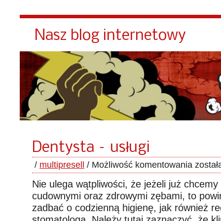
Nasz blog internetowy
Dentysta – usługi
/
multipresell
/
Możliwość komentowania
został
Nie ulega wątpliwości, że jeżeli już chcemy
cudownymi oraz zdrowymi zębami, to powi
zadbać o codzienną higienę, jak również r
stomatologa. Należy tutaj zaznaczyć, że kl