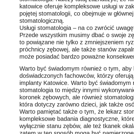
katowice oferuje kompleksowe usługi w zak
pojętej stomatologii, co obejmuje w głównej
stomatologiczną.
Usługi stomatologia – na co zwrócić uwagę
Przede wszystkim musimy dbać o swoje zęb
to powiązane nie tylko z zmniejszeniem ry
próchnicy zębowej, ale także stanów zapaln
może posiadać bardzo poważne konsekwen
Warto być świadomym również o tym, aby k
doświadczonych fachowców, którzy oferują
implanty Katowice. Warto być świadomym r
stomatologia to między innymi wykonywani
koronek zębowych, ale również stomatolo
która dotyczy zarówno dzieci, jak także os
Warto pamiętać także o tym, że lekarz sto
kompleksowe badania diagnostyczne, które 
wyłącznie stanu zębów, ale też tkanek okal
zatem w ten sposób mogą być namierzone