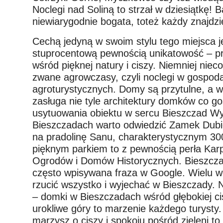
Noclegi nad Soliną to strzał w dziesiątkę! 
niewiarygodnie bogata, toteż każdy znajdzie
Cechą jedyną w swoim stylu tego miejsca j
stuprocentową pewnością unikatowość – pr
wśród pięknej natury i ciszy. Niemniej niec
zwane agrowczasy, czyli noclegi w gospod
agroturystycznych. Domy są przytulne, a ws
zasługa nie tyle architektury domków co go
usytuowania obiektu w sercu Bieszczad W
Bieszczadach warto odwiedzić Zamek Dubi
na pradolinę Sanu, charakterystycznym 30
pięknym parkiem to z pewnością perła Kar
Ogrodów i Domów Historycznych. Bieszcza
często wpisywana fraza w Google. Wielu w
rzucić wszystko i wyjechać w Bieszczady. 
– domki w Bieszczadach wśród głębokiej c
urokliwe góry to marzenie każdego turysty. 
marzysz o ciszy i spokoju pośród zieleni to 