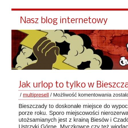
Nasz blog internetowy
Jak urlop to tylko w Bieszc
/
multipresell
/
Możliwość komentowania
został
Bieszczady to doskonałe miejsce do wypocz
porze roku. Sporo miejscowości nierozerwa
utożsamianych jest z krainą Biesów i Czad
Ustrzyki Górne, Myczkowce czy też wiodąc