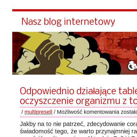
Nasz blog internetowy
Odpowiednio działające tabl
oczyszczenie organizmu z t
/
multipresell
/
Możliwość komentowania
został
Jakby na to nie patrzeć, zdecydowanie co
świadomość tego, że warto przynajmniej ra