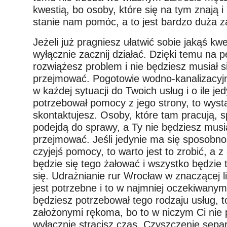
kwestią, bo osoby, które się na tym znają 
stanie nam pomóc, a to jest bardzo duża za
Jeżeli już pragniesz ułatwić sobie jakąś kwe
wyłącznie zacznij działać. Dzięki temu na
rozwiążesz problem i nie będziesz musiał s
przejmować. Pogotowie wodno-kanalizacyj
w każdej sytuacji do Twoich usług i o ile je
potrzebował pomocy z jego strony, to wysta
skontaktujesz. Osoby, które tam pracują, sp
podejdą do sprawy, a Ty nie będziesz musi
przejmować. Jeśli jedynie ma się sposobno
czyjejś pomocy, to warto jest to zrobić, a 
będzie się tego żałować i wszystko będzie 
się. Udrażnianie rur Wrocław w znaczącej 
jest potrzebne i to w najmniej oczekiwan
będziesz potrzebował tego rodzaju usług, to
założonymi rękoma, bo to w niczym Ci nie
wyłącznie stracisz czas. Czyszczenie sep