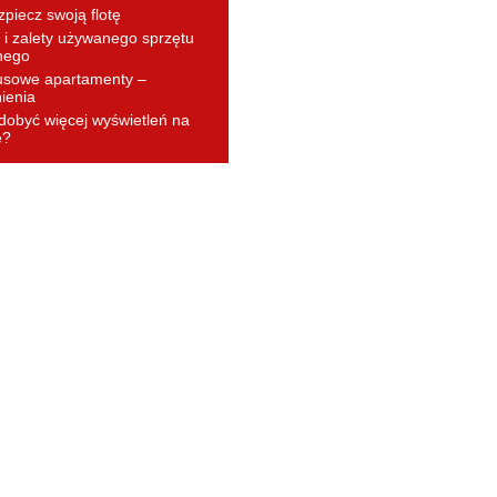
piecz swoją flotę
i zalety używanego sprzętu
nego
usowe apartamenty –
ienia
dobyć więcej wyświetleń na
e?