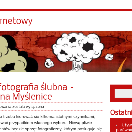
ernetowy
fotografia ślubna –
bna Myślenice
towania
została wyłączona
Ostatn
 trzeba kierować się kilkoma istotnymi czynnikami,
ować przypadkiem własnego wyboru. Niewątpliwie
Używa
ntów będzie sprzęt fotograficzny, którym posługuje się
porównan