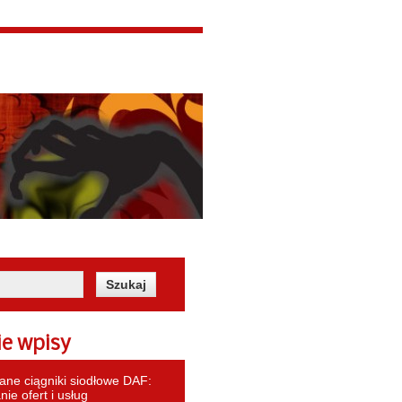
ie wpisy
ne ciągniki siodłowe DAF:
ie ofert i usług