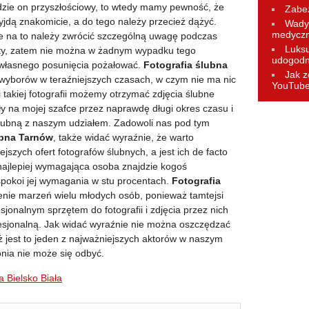
będzie on przyszłościowy, to wtedy mamy pewność, że
Zabez
wyjdą znakomicie, a do tego należy przecież dążyć.
Wady 
medycz
że na to należy zwrócić szczególną uwagę podczas
Luks
iety, zatem nie można w żadnym wypadku tego
udogodn
własnego posunięcia pożałować.
Fotografia ślubna
Jak z
 wyborów w teraźniejszych czasach, w czym nie ma nic
YouTub
takiej fotografii możemy otrzymać zdjęcia ślubne
ały na mojej szafce przez naprawdę długi okres czasu i
ubną z naszym udziałem. Zadowoli nas pod tym
ubna Tarnów
, także widać wyraźnie, że warto
jszych ofert fotografów ślubnych, a jest ich de facto
najlepiej wymagająca osoba znajdzie kogoś
spokoi jej wymagania w stu procentach.
Fotografia
enie marzeń wielu młodych osób, ponieważ tamtejsi
sjonalnym sprzętem do fotografii i zdjęcia przez nich
sjonalną. Jak widać wyraźnie nie można oszczędzać
ż jest to jeden z najważniejszych aktorów w naszym
onia nie może się odbyć.
a Bielsko Biała