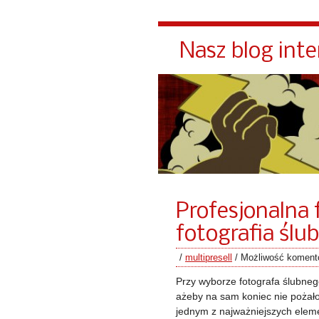
Nasz blog int
Profesjonalna 
fotografia ślu
/
multipresell
/
Możliwość komen
Przy wyborze fotografa ślubnego
ażeby na sam koniec nie pożał
jednym z najważniejszych eleme