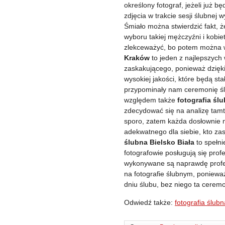
określony fotograf, jeżeli już 
zdjęcia w trakcie sesji ślubnej 
Śmiało można stwierdzić fakt, 
wyboru takiej mężczyźni i kob
zlekceważyć, bo potem można 
Kraków
to jeden z najlepszych
zaskakującego, ponieważ dzięki 
wysokiej jakości, które będą st
przypominały nam ceremonię śl
względem także
fotografia śl
zdecydować się na analizę tamte
sporo, zatem każda dosłownie 
adekwatnego dla siebie, kto za
ślubna Bielsko Biała
to spełni
fotografowie posługują się profe
wykonywane są naprawdę profe
na fotografie ślubnym, poniewa
dniu ślubu, bez niego ta cerem
Odwiedź także:
fotografia ślubn