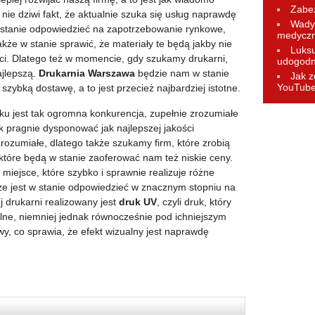
Zabez
nie dziwi fakt, że aktualnie szuka się usług naprawdę
Wady 
 stanie odpowiedzieć na zapotrzebowanie rynkowe,
medycz
kże w stanie sprawić, że materiały te będą jakby nie
Luks
ści. Dlatego też w momencie, gdy szukamy drukarni,
udogodn
ajlepszą.
Drukarnia Warszawa
będzie nam w stanie
Jak z
YouTub
zybką dostawę, a to jest przecież najbardziej istotne.
nku jest tak ogromna konkurencja, zupełnie zrozumiałe
ek pragnie dysponować jak najlepszej jakości
 zrozumiałe, dlatego także szukamy firm, które zrobią
 które będą w stanie zaoferować nam też niskie ceny.
 miejsce, które szybko i sprawnie realizuje różne
kże jest w stanie odpowiedzieć w znacznym stopniu na
j drukarni realizowany jest
druk UV
, czyli druk, który
tlne, niemniej jednak równocześnie pod ichniejszym
y, co sprawia, że efekt wizualny jest naprawdę