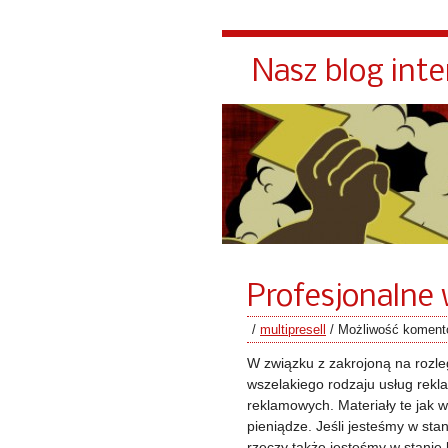
Nasz blog int
Profesjonalne
/
multipresell
/
Możliwość komen
W związku z zakrojoną na rozle
wszelakiego rodzaju usług rek
reklamowych. Materiały te jak 
pieniądze. Jeśli jesteśmy w stan
rzeczy także jesteśmy w stanie l