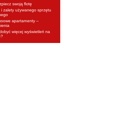
piecz swoją flotę
i zalety używanego sprzętu
nego
usowe apartamenty –
ienia
dobyć więcej wyświetleń na
e?