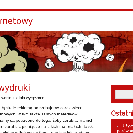
ernetowy
 wydruki
towania
została wyłączona
głą skalę reklamą potrzebujemy coraz więcej
Ostatn
lamowych, w tym także samych materiałów
wiemy są potrzebne do tego, żeby zarabiać na nich
Używa
ie zarabiać pieniądze na takich materiałach, to siłą
porównan
epiej rozwijać naszą firmę, a to jest jak wiadomo