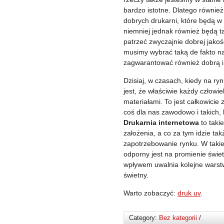
bardzo istotne.
Dlatego również 
dobrych drukarni, które będą w
niemniej jednak również będą ta
patrzeć zwyczajnie dobrej jako
musimy wybrać taką de fakto n
zagwarantować również dobrą i s
Dzisiaj, w czasach, kiedy na ry
jest, że właściwie każdy człowi
materiałami. To jest całkowicie
coś dla nas zawodowo i takich,
Drukarnia internetowa
to takie
założenia, a co za tym idzie ta
zapotrzebowanie rynku. W takie
odporny jest na promienie świe
wpływem uwalnia kolejne warstw
świetny.
Warto zobaczyć:
druk uv
.
Category:
Bez kategorii
/