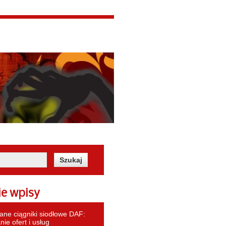
ie wpisy
ne ciągniki siodłowe DAF:
ie ofert i usług