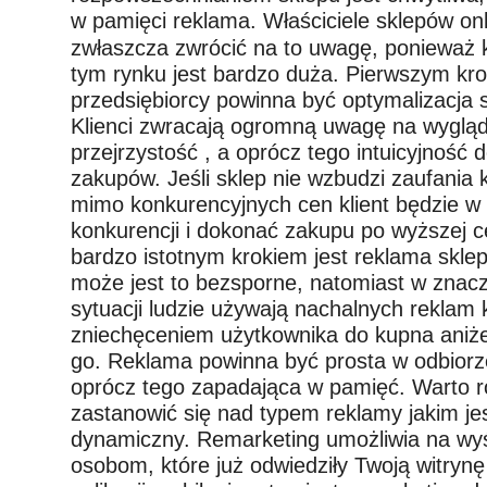
w pamięci reklama.
Właściciele sklepów on
zwłaszcza zwrócić na to uwagę, ponieważ 
tym rynku jest bardzo duża. Pierwszym kr
przedsiębiorcy powinna być optymalizacja s
Klienci zwracają ogromną uwagę na wygląd
przejrzystość , a oprócz tego intuicyjność
zakupów. Jeśli sklep nie wzbudzi zaufania 
mimo konkurencyjnych cen klient będzie w 
konkurencji i dokonać zakupu po wyższej c
bardzo istotnym krokiem jest reklama sklep
może jest to bezsporne, natomiast w znaczą
sytuacji ludzie używają nachalnych reklam 
zniechęceniem użytkownika do kupna aniż
go. Reklama powinna być prosta w odbiorze,
oprócz tego zapadająca w pamięć. Warto r
zastanowić się nad typem reklamy jakim je
dynamiczny. Remarketing umożliwia na wyś
osobom, które już odwiedziły Twoją witrynę 