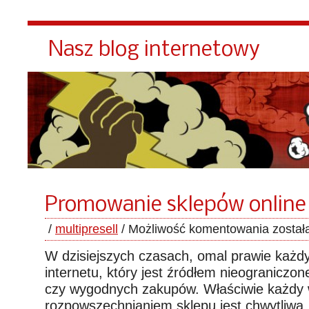
Nasz blog internetowy
Promowanie sklepów online
/
multipresell
/
Możliwość komentowania
został
W dzisiejszych czasach, omal prawie każd
internetu, który jest źródłem nieograniczon
czy wygodnych zakupów. Właściwie każdy w
rozpowszechnianiem sklepu jest chwytliwa,