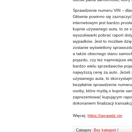
Sprawdzenie numeru VIN – dla
Głównie powinno się zaznaczyć
internetowym jest bardzo proste
kupnie używanego auta, to ze s
wyszukiwarki pobrać raport dot
wypadków. Jest to możliwe dzi
zostanie wyświetlony sprawozda
a także obecnego stanu samocho
pojazdu, czy też najmniejsze e
bardzo wielu sprzedawców poja
najwyższą cenę za auto. Jeżeli
używanego auta, to skorzystajm
bezpłatnie sprawdzenie numeru 
osoby, które myślą o kupnie sa
zaprezentować kupującym rapor
dokonaniem finalizacji transakc
Więcej:
https://sprawdz.vin
Category:
Bez kategorii
/