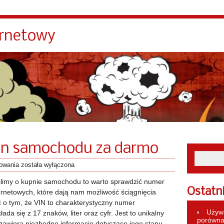
ernetowy
in samochodu za darmo
towania
została wyłączona
yślimy o kupnie samochodu to warto sprawdzić numer
Ostatn
ternetowych, które dają nam możliwość ściągnięcia
ć o tym, że VIN to charakterystyczny numer
Używa
łada się z 17 znaków, liter oraz cyfr. Jest to unikalny
porównan
zawiera niezbędne informacje dotyczące jego stanu.