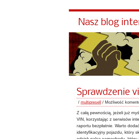
Nasz blog int
Sprawdzenie v
/
multipresell
/
Możliwość komen
Z całą pewnością, jeżeli już m
VIN, korzystając z serwisów in
raportu bezpłatnie. Warto doda
identyfikacyjny pojazdu, który sk
odcisk palca samochodu, który 