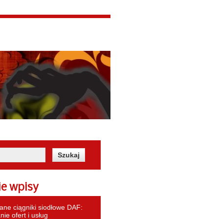
ie wpisy
ne ciągniki siodłowe DAF:
ie ofert i usług