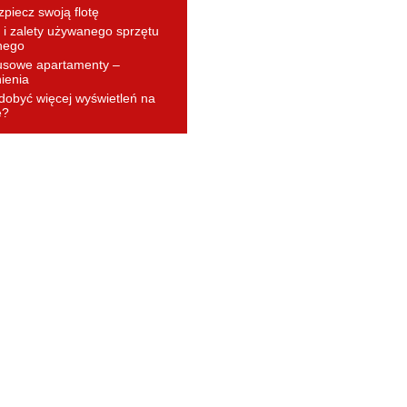
piecz swoją flotę
i zalety używanego sprzętu
nego
usowe apartamenty –
ienia
dobyć więcej wyświetleń na
e?