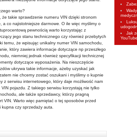
Zabez
Wady 
czego warto?
medycz
, że takie sprawdzenie numeru VIN dzięki stronom
Luks
, a co najistotniejsze darmowe. O ile więc myślimy o
udogodn
tuprocentową pewnością warto korzystając z
Jak z
yczący jego stanu technicznego czy również przebytych
YouTub
ęki temu, że wpisując unikalny numer VIN samochodu,
nie, który zawiera informacje dotyczące np przeszłego
du, niemniej jednak również specyfikacji technicznej
lementy dotyczące wyposażenia. Na nieszczęście
zdów ukrywa takie informacje, ażeby uzyskać jak
 zatem nie chcemy zostać oszukani i myślimy o kupnie
y z serwisu internetowego, który daje możliwość nam
VIN pojazdu. Z takiego serwisu korzystają nie tylko
mochodu, ale także sprzedawcy, którzy pragną
t VIN. Warto więc pamiętać o tej sposobów przed
ji kupna czy sprzedaży auta.