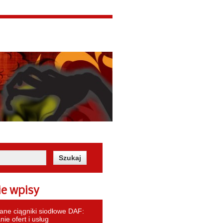
ie wpisy
ne ciągniki siodłowe DAF:
ie ofert i usług