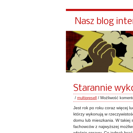
Nasz blog int
Starannie wyk
/
multipresell
/
Możliwość komen
Jest rok po roku coraz więcej l
którzy wykonują w rzeczywisto
domu lub mieszkania. W takiej s
fachowców z najwyższej możliwej
właśnie sprawy. Co jednak bra