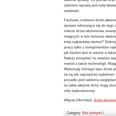
zdaniem sprawa jest tutaj łatw
wydawać.
Fachowo zrobione drzwi właśn
sprawa odnosząca się do tego z
mierze drzwi aluminiowe zewnęt
mających w tym temacie właści
tutaj najbardziej istotne? Dobrej
pracy tylko z komponentów naj
jak bardzo jest to ważne a tak
Należy posiadać na uwadze aspe
metod a także technologii. Mają
Wykonują różnego typu drzwi a
że są tak najczęściej wybierani
ponadto pod wieloma względami
że takie właśnie firmy mają st
roku kalendarzowy.
Więcej informacji:
drzwi alumin
Category:
Bez kategorii
/