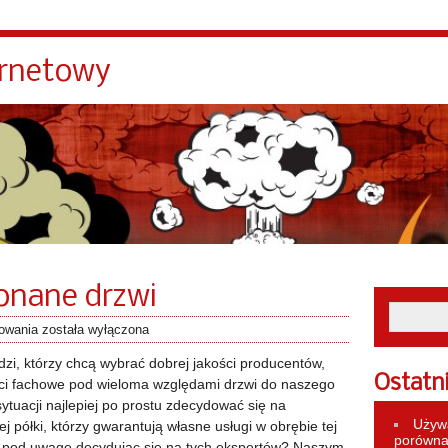
ernetowy
onane drzwi
towania
została wyłączona
udzi, którzy chcą wybrać dobrej jakości producentów,
Ostatn
ści fachowe pod wieloma względami drzwi do naszego
ytuacji najlepiej po prostu zdecydować się na
Używa
 półki, którzy gwarantują własne usługi w obrębie tej
porównan
ć pod uwagę decydując się na tych ekspertów? Naszym