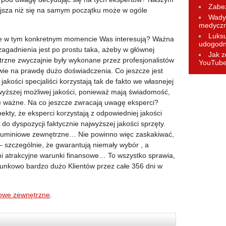
Zabez
iejsza niż się na samym początku może w ogóle
Wady 
medycz
Luks
ie w tym konkretnym momencie Was interesują? Ważna
udogodn
agadnienia jest po prostu taka, ażeby w głównej
Jak z
rzne zwyczajnie były wykonane przez profesjonalistów
YouTub
wie na prawdę dużo doświadczenia. Co jeszcze jest
 jakości specjaliści korzystają tak de fakto we własnejej
wyższej możliwej jakości, ponieważ mają świadomość,
że ważne. Na co jeszcze zwracają uwagę eksperci?
kty, że eksperci korzystają z odpowiedniej jakości
 do dyspozycji faktycznie najwyższej jakości sprzęty.
luminiowe zewnętrzne… Nie powinno więc zaskakiwać,
 – szczególnie, że gwarantują niemały wybór , a
 atrakcyjne warunki finansowe… To wszystko sprawia,
osunkowo bardzo dużo Klientów przez całe 356 dni w
iowe zewnętrzne
.