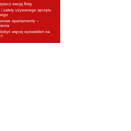
piecz swoją flotę
i zalety używanego sprzętu
nego
usowe apartamenty –
ienia
dobyć więcej wyświetleń na
e?