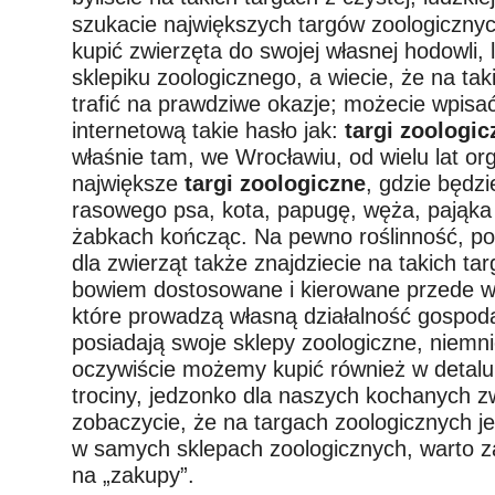
szukacie największych targów zoologicznyc
kupić zwierzęta do swojej własnej hodowli,
sklepiku zoologicznego, a wiecie, że na tak
trafić na prawdziwe okazje; możecie wpisa
internetową takie hasło jak:
targi zoologi
właśnie tam, we Wrocławiu, od wielu lat o
największe
targi zoologiczne
, gdzie będzi
rasowego psa, kota, papugę, węża, pająka
żabkach kończąc. Na pewno roślinność, po
dla zwierząt także znajdziecie na takich ta
bowiem dostosowane i kierowane przede w
które prowadzą własną działalność gospoda
posiadają swoje sklepy zoologiczne, niemni
oczywiście możemy kupić również w detalu 
trociny, jedzonko dla naszych kochanych z
zobaczycie, że na targach zoologicznych jest
w samych sklepach zoologicznych, warto z
na „zakupy”.