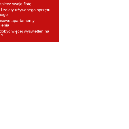
piecz swoją flotę
i zalety używanego sprzętu
nego
usowe apartamenty –
ienia
dobyć więcej wyświetleń na
e?