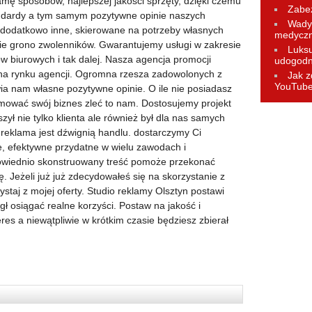
amę sposobów, najlepszej jakości sprzęty, dzięki czemu
Zabez
ndardy a tym samym pozytywne opinie naszych
Wady 
 dodatkowo inne, skierowane na potrzeby własnych
medycz
ie grono zwolenników. Gwarantujemy usługi w zakresie
Luks
ów biurowych i tak dalej. Nasza agencja promocji
udogodn
 na rynku agencji. Ogromna rzesza zadowolonych z
Jak z
YouTub
a nam własne pozytywne opinie. O ile nie posiadasz
mować swój biznes zleć to nam. Dostosujemy projekt
zył nie tylko klienta ale również był dla nas samych
 reklama jest dźwignią handlu. dostarczymy Ci
ie, efektywne przydatne w wielu zawodach i
wiednio skonstruowany treść pomoże przekonać
 Jeżeli już już zdecydowałeś się na skorzystanie z
ystaj z mojej oferty. Studio reklamy Olsztyn postawi
gł osiągać realne korzyści. Postaw na jakość i
eres a niewątpliwie w krótkim czasie będziesz zbierał