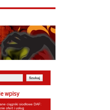
ie wpisy
ne ciągniki siodłowe DAF:
ie ofert i usług