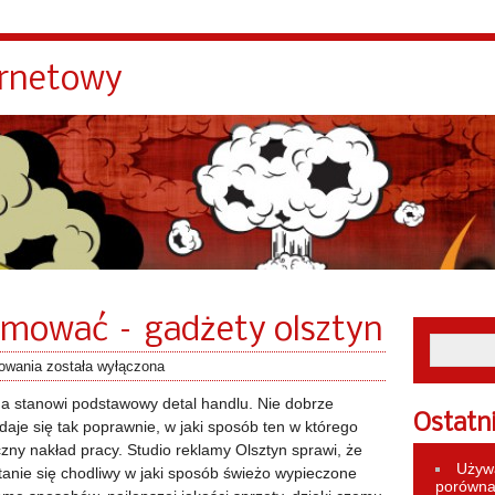
ernetowy
lamować – gadżety olsztyn
towania
została wyłączona
ma stanowi podstawowy detal handlu. Nie dobrze
Ostatn
aje się tak poprawnie, w jaki sposób ten w którego
zny nakład pracy.
Studio reklamy Olsztyn sprawi, że
Używa
tanie się chodliwy w jaki sposób świeżo wypieczone
porównan