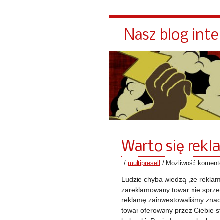
Nasz blog int
Warto się rek
/
multipresell
/
Możliwość komen
Ludzie chyba wiedzą ,że rekla
zareklamowany towar nie sprzed
reklamę zainwestowaliśmy znac
towar oferowany przez Ciebie s