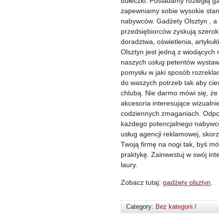
bułeczki. Posiadamy rozległą g
zapewniamy sobie wysokie sta
nabywców. Gadżety Olsztyn , a
przedsiębiorców zyskują szerok
doradztwa, oświetlenia, artykuł
Olsztyn jest jedną z wiodących
naszych usług petentów wystawi
pomysłu w jaki sposób rozrekla
do waszych potrzeb tak aby cies
chlubą. Nie darmo mówi się, że
akcesoria interesujące wizualn
codziennych zmaganiach. Odpo
każdego potencjalnego nabywcę.
usług agencji reklamowej, skorz
Twoją firmę na nogi tak, byś mó
praktykę. Zainwestuj w swój int
laury.
Zobacz tutaj:
gadżety olsztyn
.
Category:
Bez kategorii
/