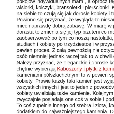
pokojów indywidualnych mam , a oprócz te
wisiorki, kolczyki, bransoletki i pierścionki.
na siebie to czują się jak dorosłe kobiety i t
Powinno się przyznać, że wygląda to nies
mieć naprawdę dobrą zabawę. W miarę w j
dorasta to zmienia się jej typ biżuterii co 
zaobserwować po tym co noszą nastolatki,
studiach i kobiety po trzydziestce i w przys
pewien proces. Z całą pewnością nie dotyc
osób niemniej jednak raczej tak to w chwili
Należy przyznać, że eleganckie i dorosłe k
chętnie wybierają
Kaboszony i płytki z kami
kamieniami półszlachetnymi to w pewien s
kobiety. Prawie każdy taki kamień jest wyją
wszystkich innych i jest to jeden z powodów
kobiety uwielbiają takie kamienie. Kolejnym 
zwyczajnie posiadają one coś w sobie i pod
To coś zupełnie innego od srebra i złota, kt
dodatkiem do najważniejszego kamienia. D