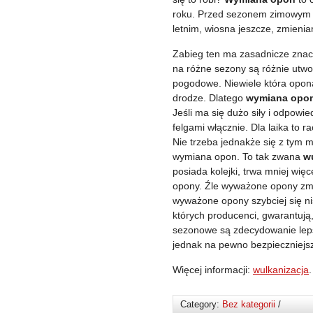
roku. Przed sezonem zimowym 
letnim, wiosna jeszcze, zmieni
Zabieg ten ma zasadnicze znac
na różne sezony są różnie utwo
pogodowe. Niewiele która opona
drodze. Dlatego
wymiana opo
Jeśli ma się dużo siły i odpowi
felgami włącznie. Dla laika to r
Nie trzeba jednakże się z tym m
wymiana opon. To tak zwana
w
posiada kolejki, trwa mniej wię
opony. Źle wyważone opony zmn
wyważone opony szybciej się ni
których producenci, gwarantują,
sezonowe są zdecydowanie lep
jednak na pewno bezpieczniejs
Więcej informacji:
wulkanizacja
.
Category:
Bez kategorii
/