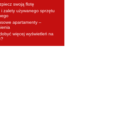
piecz swoją flotę
i zalety używanego sprzętu
nego
usowe apartamenty –
ienia
dobyć więcej wyświetleń na
e?