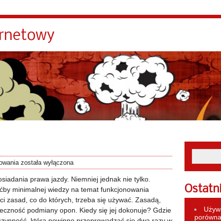
ernetowy
towania
została wyłączona
dania prawa jazdy. Niemniej jednak nie tylko.
Ostatn
by minimalnej wiedzy na temat funkcjonowania
zasad, co do których, trzeba się używać. Zasadą,
Używa
nieczność podmiany opon. Kiedy się jej dokonuje? Gdzie
porównan
czynność, którą powinno przeprowadzać się dwa razy w