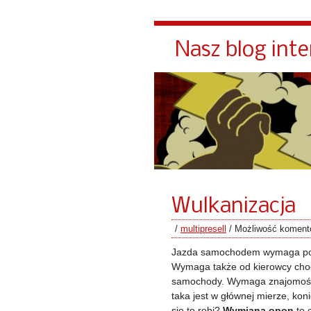
Nasz blog int
Wulkanizacja
/
multipresell
/
Możliwość komen
Jazda samochodem wymaga posia
Wymaga także od kierowcy choć
samochody. Wymaga znajomości 
taka jest w głównej mierze, ko
się to robi?
Wymiana opon
to 