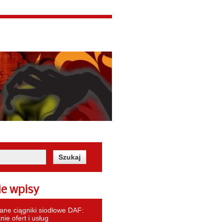
ie wpisy
ne ciągniki siodłowe DAF:
ie ofert i usług