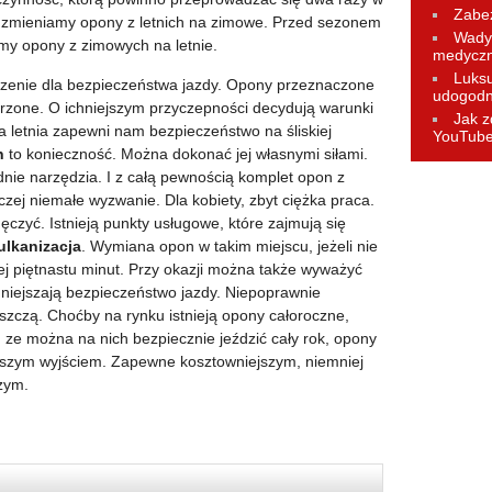
Zabez
zmieniamy opony z letnich na zimowe. Przed sezonem
Wady 
amy opony z zimowych na letnie.
medycz
Luks
zenie dla bezpieczeństwa jazdy. Opony przeznaczone
udogodn
rzone. O ichniejszym przyczepności decydują warunki
Jak z
 letnia zapewni nam bezpieczeństwo na śliskiej
YouTub
n
to konieczność. Można dokonać jej własnymi siłami.
ednie narzędzia. I z całą pewnością komplet opon z
aczej niemałe wyzwanie. Dla kobiety, zbyt ciężka praca.
ęczyć. Istnieją punkty usługowe, które zajmują się
ulkanizacja
. Wymiana opon w takim miejscu, jeżeli nie
cej piętnastu minut. Przy okazji można także wyważyć
iejszają bezpieczeństwo jazdy. Niepoprawnie
szczą. Choćby na rynku istnieją opony całoroczne,
 ze można na nich bezpiecznie jeździć cały rok, opony
szym wyjściem. Zapewne kosztowniejszym, niemniej
zym.