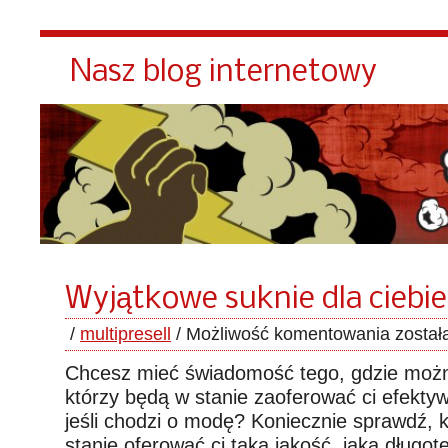
Nasz blog internetowy
Wyjątkowe suknie dla ciebie
/
multipresell
/
Możliwość komentowania
został
Chcesz mieć świadomość tego, gdzie można
którzy będą w stanie zaoferować ci efekty
jeśli chodzi o modę? Koniecznie sprawdź, k
stanie oferować ci taką jakość, jaka długo